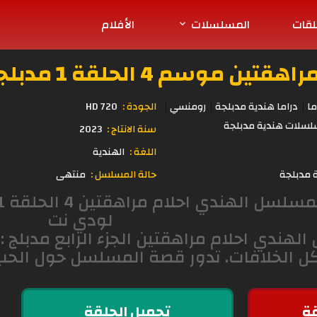
لقات
المسلسلات
الأفلام
موسم 4 الحلقة 1 مدبلجة
ما
دراما هندية مدبلجة
رومنسي
الجودة :
720 HD
سلات هندية مدبلجة
سنة الانتاج :
2023
اللغة :
الهندية
 مدبلجة
حالة المسلسل :
منتهى
لودي نت
هندي احلام مراهقتين الجزء الرابع مدبلج :و
ل الخلافات. تدور قصة المسلسل حول الحب، 
ة
تحميل الحلقة