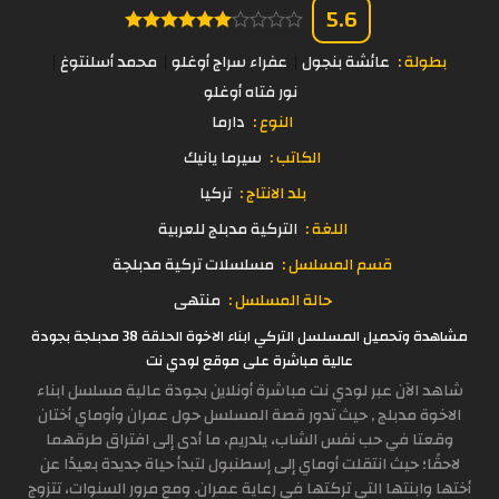
5.6
بطولة :
عائشة بنجول
عفراء سراج أوغلو
محمد أسلنتوغ
نور فتاه أوغلو
النوع :
دارما
الكاتب :
سيرما يانيك
بلد الانتاج :
تركيا
اللغة :
التركية مدبلج للعربية
قسم المسلسل :
مسلسلات تركية مدبلجة
حالة المسلسل :
منتهى
مشاهدة وتحميل المسلسل التركي ابناء الاخوة الحلقة 38 مدبلجة بجودة
عالية مباشرة على موقع لودي نت
شاهد الآن عبر لودي نت مباشرة أونلاين بجودة عالية مسلسل ابناء
الاخوة مدبلج , حيث تدور قصة المسلسل حول عمران وأوماي أختان
وقعتا في حب نفس الشاب، يلدريم، ما أدى إلى افتراق طرقهما
لاحقًا؛ حيث انتقلت أوماي إلى إسطنبول لتبدأ حياة جديدة بعيدًا عن
أختها وابنتها التي تركتها في رعاية عمران. ومع مرور السنوات، تتزوج