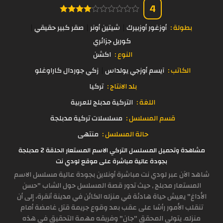
4
بطولة :
أوزغور أوزبيرك
شيتين أونر
صقر كبير حقيقي
كوريل جزائري
النوع :
اكشن
الكاتب :
آيسم أوزجي يولداس
زكي جوردال كاراوغلو
بلد الانتاج :
تركيا
اللغة :
التركية مدبلج للعربية
قسم المسلسل :
مسلسلات تركية مدبلجة
حالة المسلسل :
منتهى
مشاهدة وتحميل المسلسل التركي الاسم المستعار الحلقة 2 مدبلجة
بجودة عالية مباشرة على موقع لودي نت
شاهد الآن عبر لودي نت مباشرة أونلاين بجودة عالية مسلسل الاسم
المستعار مدبلج , حيث تدور قصة المسلسل حول الشاب "حسن
الأداغ" يعيش حياة هادئة في منزله الكائن في مدينة أنقرة، إلى أن
تنقلب الأمور رأسًا على عقب بعد وقوع جريمة قتل غامضة أمام
منزله. يتولى المحقق "جان" وفريقه مهمة التحقيق في هذه