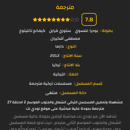
مترجمة
7.8
بطولة :
بوجرا غلسوي
ستوري قرايل
كيفانج تاتليتوغ
مصطفى أفكيران
النوع :
دارما
سنة الانتاج :
2012
بلد الانتاج :
تركيا
اللغة :
التركية
قسم المسلسل :
مسلسلات تركية مترجمة
حالة المسلسل :
منتهى
مشاهدة وتحميل المسلسل التركي الشمال والجنوب الموسم 2 الحلقة 27
مترجمة بجودة عالية مباشرة على موقع لودي نت
شاهد الآن عبر لودي نت مباشرة أونلاين بجودة عالية مسلسل
الشمال والجنوب الموسم الثاني مترجم , حيث تدور قصة المسلسل
حول عودةِ مهند، أو كما يُعرف بـ“شمال وجنوب”، تدور أحداثُه حول