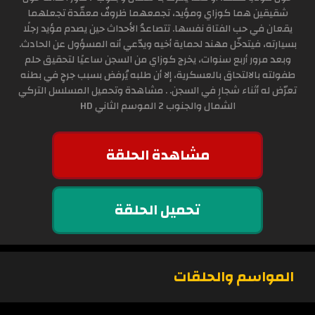
شقيقين هما كوزاي ومؤيد، تجمعهما ظروفٌ معقّدة تجعلهما
يقعان في حب الفتاة نفسها. تتصاعدُ الأحداث حين يصدم مؤيد رجلًا
بسيارته، فيتدخّل مهند لحماية أخيه ويدّعي أنه المسؤول عن الحادث.
وبعد مرور أربع سنوات، يخرج كوزاي من السجن ساعيًا لتحقيق حلم
طفولته بالالتحاق بالعسكرية، إلا أن طلبه يُرفض بسبب جرحٍ في بطنه
تعرّض له أثناء شجارٍ في السجن. . مشاهدة وتحميل المسلسل التركي
الشمال والجنوب 2 الموسم الثاني HD
مشاهدة الحلقة
تحميل الحلقة
المواسم والحلقات