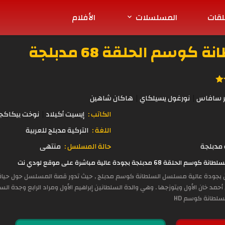
لقات
المسلسلات
الأفلام
سم الحلقة 68 مدبلجة
ر سافاس
نورغول يسيلكاي
هاكان شاهين
الكاتب :
إيسيت أكيلاد
نوخت بيكاكج
اللغة :
التركية مدبلج للعربية
مدبلجة
حالة المسلسل :
منتهى
 بجودة عالية مباشرة على موقع لودي نت
ين بجودة عالية مسلسل السلطانة كوسم مدبلج , حيث تدور قصة المسلسل حول حياة 
أحمد خان الأول ويتوزجها . وهي والدة السلطانين إبراهيم الأول ومراد الرابع وجدة الس
لطانة كوسم HD