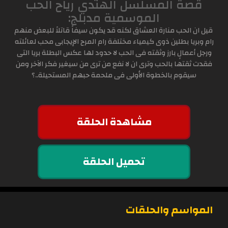
قصة المسلسل الهندي رياح الحب
الموسمية مدبلج:
قيل ان الحب منارة العشاق لكنه قد يكون سيفاً قاتلاً للبعض منهم
رام وبريا بطلين ذوى كيمياء مختلفة رام المرح الإيجابى محب لعائلته
ورجل أعمالٍ بارز وثقته فى الحب لا حدود لها عكس البطلة بريا التى
فقدت ثقتها بالحب وترى ان لا نفع من ترى من سيغير فكر الآخر ومن
سيقوم بالخطوة الأولى فى ملحمة حبهم المستحيلة..؟
مشاهدة الحلقة
تحميل الحلقة
المواسم والحلقات