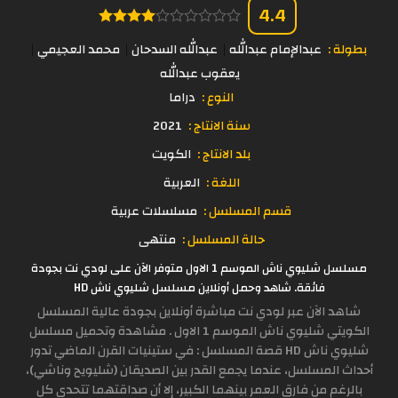
4.4
بطولة :
عبدالإمام عبدالله
عبدالله السدحان
محمد العجيمي
يعقوب عبدالله
النوع :
دراما
سنة الانتاج :
2021
بلد الانتاج :
الكويت
اللغة :
العربية
قسم المسلسل :
مسلسلات عربية
حالة المسلسل :
منتهى
مسلسل شليوي ناش الموسم 1 الاول متوفر الآن على لودي نت بجودة
فائقة. شاهد وحمل أونلاين مسلسل شليوي ناش HD
شاهد الآن عبر لودي نت مباشرة أونلاين بجودة عالية المسلسل
الكويتي شليوي ناش الموسم 1 الاول . مشاهدة وتحميل مسلسل
شليوي ناش HD قصة المسلسل : في ستينيات القرن الماضي تدور
أحداث المسلسل، عندما يجمع القدر بين الصديقان (شليويح وناشي)،
بالرغم من فارق العمر بينهما الكبير، إلا أن صداقتهما تتحدى كل