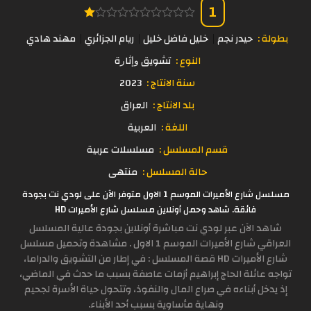
1
بطولة :
حيدر نجم
خليل فاضل خليل
ريام الجزائري
مهند هادي
النوع :
ﺗﺸﻮﻳﻖ ﻭﺇﺛﺎﺭة
سنة الانتاج :
2023
بلد الانتاج :
العراق
اللغة :
العربية
قسم المسلسل :
مسلسلات عربية
حالة المسلسل :
منتهى
مسلسل شارع الأميرات الموسم 1 الاول متوفر الآن على لودي نت بجودة
فائقة. شاهد وحمل أونلاين مسلسل شارع الأميرات HD
شاهد الآن عبر لودي نت مباشرة أونلاين بجودة عالية المسلسل
العراقي شارع الأميرات الموسم 1 الاول . مشاهدة وتحميل مسلسل
شارع الأميرات HD قصة المسلسل : في إطار من التشويق والدراما،
تواجه عائلة الحاج إبراهيم أزمات عاصفة بسبب ما حدث في الماضي،
إذ يدخل أبناءه في صراع المال والنفوذ، وتتحول حياة الأسرة لجحيم
ونهاية مأساوية بسبب أحد الأبناء.