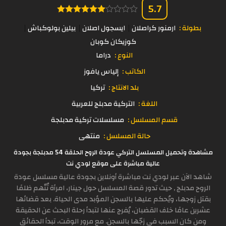
5.7
بطولة :
ارمنور كراصلان
ايسجول اصلان
بيلين بولوكباش
كوزيكان كوبان
النوع :
دراما
الكاتب :
إلياس يافوز
بلد الانتاج :
تركيا
اللغة :
التركية مدبلج للعربية
قسم المسلسل :
مسلسلات تركية مدبلجة
حالة المسلسل :
منتهى
مشاهدة وتحميل المسلسل التركي عودة الروح الحلقة 54 مدبلجة بجودة
عالية مباشرة على موقع لودي نت
شاهد الآن عبر لودي نت مباشرة أونلاين بجودة عالية مسلسل عودة
الروح مدبلج , حيث تدور قصة المسلسل حول جينار، امرأة تُتّهم ظلمًا
بقتل زوجها، ويُحكم عليها بالسجن المؤبد مدى الحياة. بعد قضائها
عشرين عامًا خلف القضبان، يُفرج عنها لتبدأ رحلة البحث عن الحقيقة
ومن كان السبب في زجّها بالسجن. مع مرور الوقت، تبدأ الحقائق