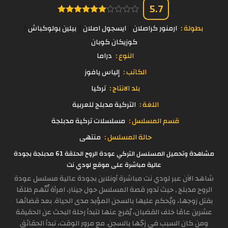
5.7
بطولة :
ارمنور كراصلان
ايسجول اصلان
بيلين بولوكباش
كوزيكان كوبان
النوع :
دراما
الكاتب :
إلياس يافوز
بلد الانتاج :
تركيا
اللغة :
التركية مدبلج للعربية
قسم المسلسل :
مسلسلات تركية مدبلجة
حالة المسلسل :
منتهى
مشاهدة وتحميل المسلسل التركي عودة الروح الحلقة 61 مدبلجة بجودة
عالية مباشرة على موقع لودي نت
شاهد الآن عبر لودي نت مباشرة أونلاين بجودة عالية مسلسل عودة
الروح مدبلج , حيث تدور قصة المسلسل حول جينار، امرأة تُتّهم ظلمًا
بقتل زوجها، ويُحكم عليها بالسجن المؤبد مدى الحياة. بعد قضائها
عشرين عامًا خلف القضبان، يُفرج عنها لتبدأ رحلة البحث عن الحقيقة
ومن كان السبب في زجّها بالسجن. مع مرور الوقت، تبدأ الحقائق