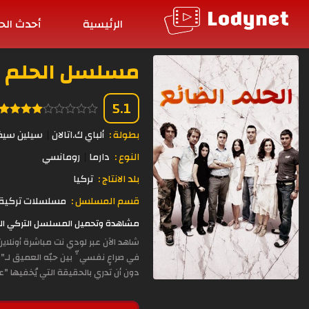
الرئيسية
أحدث الح
مسلسل الحلم الضائع 
5.1
بطولة :
ألباي ك.اتالان
سيلين سيف
النوع :
دارما
رومانسي
بلد الانتاج :
تركيا
قسم المسلسل :
مسلسلات تركية 
مشاهدة وتحميل المسلسل التركي الحلم الضائع الحلقة 20 مدبلجة بجود
شاهد الآن عبر لودي نت مباشرة أونلا
في صراعٍ نفسيٍّ بين حبّه العميق لـ"م
دون أن تدري بالحقيقة التي يُخفيها "