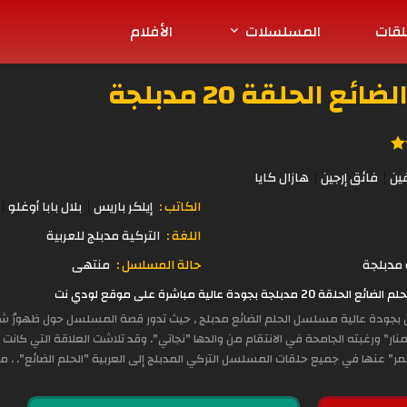
لقات
المسلسلات
الأفلام
الحلقة 20 مدبلجة
ين
فائق إرجين
هازال كايا
الكاتب :
إيلكر باريس
بلال بابا أوغلو
اللغة :
التركية مدبلج للعربية
مدبلجة
حالة المسلسل :
منتهى
ة عالية مباشرة على موقع لودي نت
ين بجودة عالية مسلسل الحلم الضائع مدبلج , حيث تدور قصة المسلسل حول ظهورُ ش
نار" ورغبته الجامحة في الانتقام من والدها "نجاتي". وقد تلاشت العلاقة التي كانت 
عمر" عنها في جميع حلقات المسلسل التركي المدبلج إلى العربية "الحلم الضائع". . م