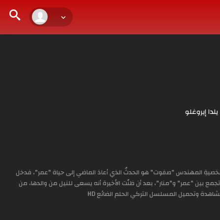
يلدا إيروغلو
خصيةِ المهندس "صفوت" هو الحدثُ الذي أعادَ الماضي إلى حياة "عمر"، فدخل
تجمع بين "عمر" و"منار"، بعد أن ظنّت الأخيرة أنه يسعى للنيل من والدها، من
شاهدة وتحميل المسلسل التركي الحلم الضائع HD