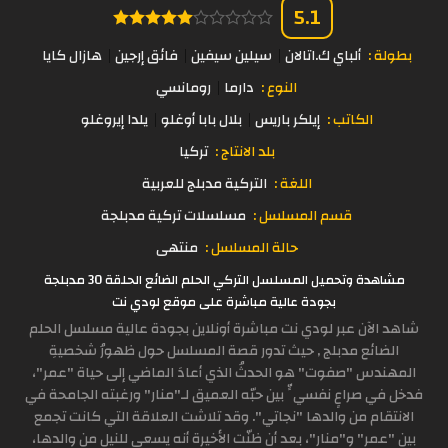
5.1
بطولة :
ألباي ك.اتالان
سيلين سيفين
فائق إرجين
هازال كايا
النوع :
دارما
رومانسي
الكاتب :
إيلكر باريس
بلال بابا أوغلو
يلدا إيروغلو
بلد الانتاج :
تركيا
اللغة :
التركية مدبلج للعربية
قسم المسلسل :
مسلسلات تركية مدبلجة
حالة المسلسل :
منتهى
مشاهدة وتحميل المسلسل التركي الحلم الضائع الحلقة 30 مدبلجة
بجودة عالية مباشرة على موقع لودي نت
شاهد الآن عبر لودي نت مباشرة أونلاين بجودة عالية مسلسل الحلم
الضائع مدبلج , حيث تدور قصة المسلسل حول ظهورُ شخصيةِ
المهندس "صفوت" هو الحدثُ الذي أعادَ الماضي إلى حياة "عمر"،
فدخل في صراعٍ نفسيٍّ بين حبّه العميق لـ"منار" ورغبته الجامحة في
الانتقام من والدها "نجاتي". وقد تلاشت العلاقة التي كانت تجمع
بين "عمر" و"منار"، بعد أن ظنّت الأخيرة أنه يسعى للنيل من والدها،