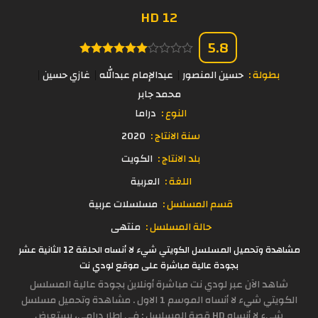
12 HD
5.8
بطولة :
حسين المنصور
عبدالإمام عبدالله
غازي حسين
محمد جابر
النوع :
دراما
سنة الانتاج :
2020
بلد الانتاج :
الكويت
اللغة :
العربية
قسم المسلسل :
مسلسلات عربية
حالة المسلسل :
منتهى
مشاهدة وتحميل المسلسل الكويتي شيء لا أنساه الحلقة 12 الثانية عشر
بجودة عالية مباشرة على موقع لودي نت
شاهد الآن عبر لودي نت مباشرة أونلاين بجودة عالية المسلسل
الكويتي شيء لا أنساه الموسم 1 الاول . مشاهدة وتحميل مسلسل
شيء لا أنساه HD قصة المسلسل : في إطار درامي، يستعرض