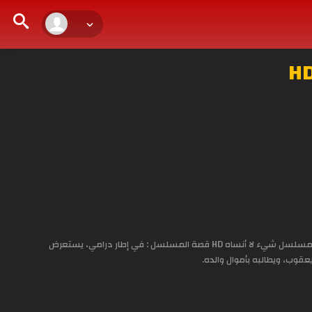
شاهد الآن عبر لودي نت مباشرة أونلاين بجودة عالية المسلسل الكويتي شيء لا أنساه الموسم 1 الاول . مشاهدة وتحميل مسلسل شيء لا أنساه HD قصة المسلسل : في إطار درامي، يستعرض
قوب، ويطالبه بأموال والده.