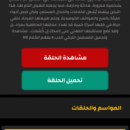
بشخصية مغرورة، هادئة وحازمة، مما يجعله النقيض التام لها. هذا
التباين بينهما يُشعل الخلافات والجدال المستمر، ولكن ضمن أجواء
مليئة بالمرح والمواقف الكوميدية. ورغم طبيعتها المرحة، تخفي
حياة في قلبها أسرارًا كبيرة قد تهدد علاقتها العاطفية بمراد، بل
وقد تضع مستقبلها المهني على المحك إن كُشفت. . مشاهدة
وتحميل المسلسل التركي الحب لا يفهم الكلام HD
مشاهدة الحلقة
تحميل الحلقة
المواسم والحلقات