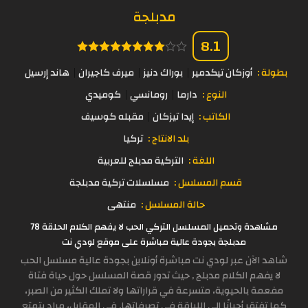
مدبلجة
8.1
بطولة :
أوزكان تيكدمير
بوراك دنيز
ميرف كاجيران
هاند إرسيل
النوع :
دارما
رومانسي
كوميدي
الكاتب :
إيدا تيزكان
مقبله كوسيف
بلد الانتاج :
تركيا
اللغة :
التركية مدبلج للعربية
قسم المسلسل :
مسلسلات تركية مدبلجة
حالة المسلسل :
منتهى
مشاهدة وتحميل المسلسل التركي الحب لا يفهم الكلام الحلقة 78
مدبلجة بجودة عالية مباشرة على موقع لودي نت
شاهد الآن عبر لودي نت مباشرة أونلاين بجودة عالية مسلسل الحب
لا يفهم الكلام مدبلج , حيث تدور قصة المسلسل حول حياة فتاة
مفعمة بالحيوية، متسرعة في قراراتها ولا تملك الكثير من الصبر،
كما تفتقر أحيانًا إلى اللباقة في تصرفاتها. في المقابل، مراد يتمتع