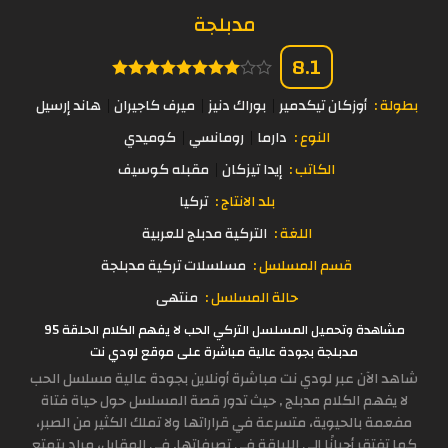
مدبلجة
8.1
بطولة :
أوزكان تيكدمير
بوراك دنيز
ميرف كاجيران
هاند إرسيل
النوع :
دارما
رومانسي
كوميدي
الكاتب :
إيدا تيزكان
مقبله كوسيف
بلد الانتاج :
تركيا
اللغة :
التركية مدبلج للعربية
قسم المسلسل :
مسلسلات تركية مدبلجة
حالة المسلسل :
منتهى
مشاهدة وتحميل المسلسل التركي الحب لا يفهم الكلام الحلقة 95
مدبلجة بجودة عالية مباشرة على موقع لودي نت
شاهد الآن عبر لودي نت مباشرة أونلاين بجودة عالية مسلسل الحب
لا يفهم الكلام مدبلج , حيث تدور قصة المسلسل حول حياة فتاة
مفعمة بالحيوية، متسرعة في قراراتها ولا تملك الكثير من الصبر،
كما تفتقر أحيانًا إلى اللباقة في تصرفاتها. في المقابل، مراد يتمتع