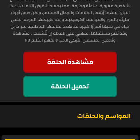
بشخصية مغرورة، هادئة وحازمة، مما يجعله النقيض التام لها. هذا
التباين بينهما يُشعل الخلافات والجدال المستمر، ولكن ضمن أجواء
مليئة بالمرح والمواقف الكوميدية. ورغم طبيعتها المرحة، تخفي
حياة في قلبها أسرارًا كبيرة قد تهدد علاقتها العاطفية بمراد، بل
وقد تضع مستقبلها المهني على المحك إن كُشفت. . مشاهدة
وتحميل المسلسل التركي الحب لا يفهم الكلام HD
مشاهدة الحلقة
تحميل الحلقة
المواسم والحلقات