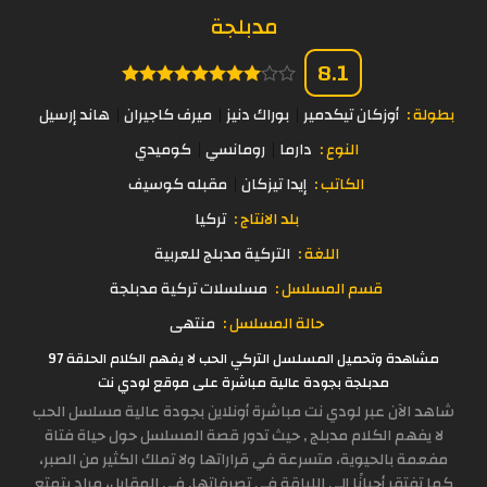
مدبلجة
8.1
بطولة :
أوزكان تيكدمير
بوراك دنيز
ميرف كاجيران
هاند إرسيل
النوع :
دارما
رومانسي
كوميدي
الكاتب :
إيدا تيزكان
مقبله كوسيف
بلد الانتاج :
تركيا
اللغة :
التركية مدبلج للعربية
قسم المسلسل :
مسلسلات تركية مدبلجة
حالة المسلسل :
منتهى
مشاهدة وتحميل المسلسل التركي الحب لا يفهم الكلام الحلقة 97
مدبلجة بجودة عالية مباشرة على موقع لودي نت
شاهد الآن عبر لودي نت مباشرة أونلاين بجودة عالية مسلسل الحب
لا يفهم الكلام مدبلج , حيث تدور قصة المسلسل حول حياة فتاة
مفعمة بالحيوية، متسرعة في قراراتها ولا تملك الكثير من الصبر،
كما تفتقر أحيانًا إلى اللباقة في تصرفاتها. في المقابل، مراد يتمتع