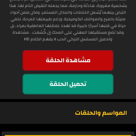
بشخصية مغرورة، هادئة وحازمة، مما يجعله النقيض التام لها. هذا
التباين بينهما يُشعل الخلافات والجدال المستمر، ولكن ضمن أجواء
مليئة بالمرح والمواقف الكوميدية. ورغم طبيعتها المرحة، تخفي
حياة في قلبها أسرارًا كبيرة قد تهدد علاقتها العاطفية بمراد، بل
وقد تضع مستقبلها المهني على المحك إن كُشفت. . مشاهدة
وتحميل المسلسل التركي الحب لا يفهم الكلام HD
مشاهدة الحلقة
تحميل الحلقة
المواسم والحلقات