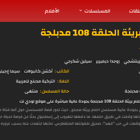
لقات
المسلسلات
الأفلام
حلقة 108 مدبلجة
يرينتشجي
روجدا ديميرير
سيلين شكرجي
الكاتب :
أكشن كانبولات
سيما إرجين
اللغة :
التركية مدبلج للعربية
مدبلجة
حالة المسلسل :
منتهى
عالية مباشرة على موقع لودي نت
ن بجودة عالية مسلسل احلام بريئة مدبلج , حيث تدور قصة المسلسل حول ألما فتاة 
لدتها وقفت في طريق حلمها، ما دفعها للهروب إلى إسطنبول بحثًا عن فرصة لحياة جدي
قت، وقعت في حب "فهد"، صديق طفولتها المتغطرس، لكنها ابتعدت عنه بسبب غروره ال