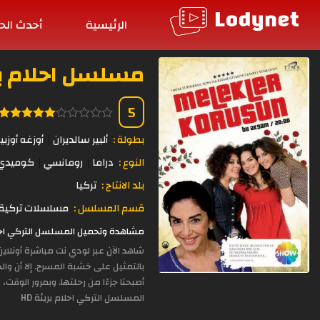
الرئيسية
أحدث الح
مسلسل احلام بريئة ال
5
بطولة :
ألبير سالديران
أوزغه أوزب
النوع :
دراما
رومانسي
كوميدي
بلد الانتاج :
تركيا
قسم المسلسل :
مسلسلات تركية 
مشاهدة وتحميل المسلسل التركي احلام بريئة الحلقة 108 مدبلجة بجودة 
شاهد الآن عبر لودي نت مباشرة أونلاي
بالتمثيل على خشبة المسرح. إلا أن وا
أصبحتا جزءًا من رحلتها. وبمرور الو
المسلسل التركي احلام بريئة HD