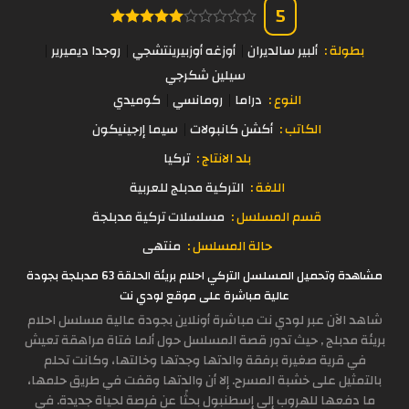
5
بطولة :
ألبير سالديران
أوزغه أوزبيرينتشجي
روجدا ديميرير
سيلين شكرجي
النوع :
دراما
رومانسي
كوميدي
الكاتب :
أكشن كانبولات
سيما إرجينيكون
بلد الانتاج :
تركيا
اللغة :
التركية مدبلج للعربية
قسم المسلسل :
مسلسلات تركية مدبلجة
حالة المسلسل :
منتهى
مشاهدة وتحميل المسلسل التركي احلام بريئة الحلقة 63 مدبلجة بجودة
عالية مباشرة على موقع لودي نت
شاهد الآن عبر لودي نت مباشرة أونلاين بجودة عالية مسلسل احلام
بريئة مدبلج , حيث تدور قصة المسلسل حول ألما فتاة مراهقة تعيش
في قرية صغيرة برفقة والدتها وجدتها وخالتها، وكانت تحلم
بالتمثيل على خشبة المسرح. إلا أن والدتها وقفت في طريق حلمها،
ما دفعها للهروب إلى إسطنبول بحثًا عن فرصة لحياة جديدة. في