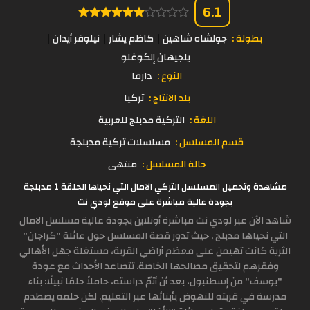
6.1
بطولة :
جولشاه شاهين
كاظم يشار
نيلوفر أيدان
يلجيهان إلكوغلو
النوع :
دارما
بلد الانتاج :
تركيا
اللغة :
التركية مدبلج للعربية
قسم المسلسل :
مسلسلات تركية مدبلجة
حالة المسلسل :
منتهى
مشاهدة وتحميل المسلسل التركي الامال التي نحياها الحلقة 1 مدبلجة
بجودة عالية مباشرة على موقع لودي نت
شاهد الآن عبر لودي نت مباشرة أونلاين بجودة عالية مسلسل الامال
التي نحياها مدبلج , حيث تدور قصة المسلسل حول عائلة "كراجان"
الثرية كانت تهيمن على معظم أراضي القرية، مستغلة جهل الأهالي
وفقرهم لتحقيق مصالحها الخاصة. تتصاعد الأحداث مع عودة
"يوسف" من إسطنبول، بعد أن أتمّ دراسته، حاملاً حلمًا نبيلًا: بناء
مدرسة في قريته للنهوض بأبنائها عبر التعليم. لكن حلمه يصطدم