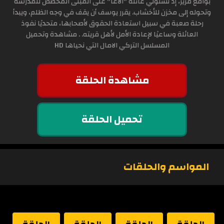
بواقع مرير، إذ تستولي عائلة "الأغا" على المبنى المخصص للمدرسة
وتحوله إلى مخزن للأخشاب. يقرر يوسف أن يقف في وجه الظلم، ويبدأ
رحلة صعبة في سبيل استعادة الحقوق لأصحابها، متحديًا نفوذ
العائلة وساعيًا لإعادة الأمل لأهل قريته. . مشاهدة وتحميل
المسلسل التركي الامال التي نحياها HD
مشاهدة الحلقة
تحميل الحلقة
المواسم والحلقات