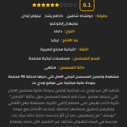
6.1
بطولة :
جولشاه شاهين
كاظم يشار
نيلوفر أيدان
يلجيهان إلكوغلو
النوع :
دارما
بلد الانتاج :
تركيا
اللغة :
التركية مدبلج للعربية
قسم المسلسل :
مسلسلات تركية مدبلجة
حالة المسلسل :
منتهى
مشاهدة وتحميل المسلسل التركي الامال التي نحياها الحلقة 96 مدبلجة
بجودة عالية مباشرة على موقع لودي نت
شاهد الآن عبر لودي نت مباشرة أونلاين بجودة عالية مسلسل الامال
التي نحياها مدبلج , حيث تدور قصة المسلسل حول عائلة "كراجان"
الثرية كانت تهيمن على معظم أراضي القرية، مستغلة جهل الأهالي
وفقرهم لتحقيق مصالحها الخاصة. تتصاعد الأحداث مع عودة
"يوسف" من إسطنبول، بعد أن أتمّ دراسته، حاملاً حلمًا نبيلًا: بناء
مدرسة في قريته للنهوض بأبنائها عبر التعليم. لكن حلمه يصطدم