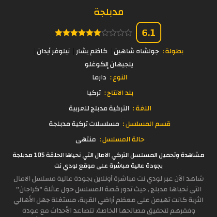
مدبلجة
6.1
بطولة :
جولشاه شاهين
كاظم يشار
نيلوفر أيدان
يلجيهان إلكوغلو
النوع :
دارما
بلد الانتاج :
تركيا
اللغة :
التركية مدبلج للعربية
قسم المسلسل :
مسلسلات تركية مدبلجة
حالة المسلسل :
منتهى
مشاهدة وتحميل المسلسل التركي الامال التي نحياها الحلقة 105 مدبلجة
بجودة عالية مباشرة على موقع لودي نت
شاهد الآن عبر لودي نت مباشرة أونلاين بجودة عالية مسلسل الامال
التي نحياها مدبلج , حيث تدور قصة المسلسل حول عائلة "كراجان"
الثرية كانت تهيمن على معظم أراضي القرية، مستغلة جهل الأهالي
وفقرهم لتحقيق مصالحها الخاصة. تتصاعد الأحداث مع عودة