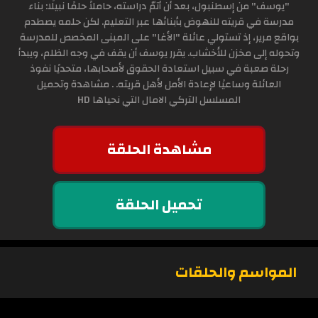
"يوسف" من إسطنبول، بعد أن أتمّ دراسته، حاملاً حلمًا نبيلًا: بناء
مدرسة في قريته للنهوض بأبنائها عبر التعليم. لكن حلمه يصطدم
بواقع مرير، إذ تستولي عائلة "الأغا" على المبنى المخصص للمدرسة
وتحوله إلى مخزن للأخشاب. يقرر يوسف أن يقف في وجه الظلم، ويبدأ
رحلة صعبة في سبيل استعادة الحقوق لأصحابها، متحديًا نفوذ
العائلة وساعيًا لإعادة الأمل لأهل قريته. . مشاهدة وتحميل
المسلسل التركي الامال التي نحياها HD
مشاهدة الحلقة
تحميل الحلقة
المواسم والحلقات