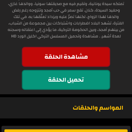
تملكه سيدة يونانية، وتقيم فيه مع صديقتها سونيا، ووالدها غازي،
وحفيد السيدة، كنان. تقع سمر في حب أمجد وتتزوجه رغم رفض
والدها لهذا الزواج، لكنها تصرّ عليه ويزداد تعلّقها به. في تلك
الفترة، تشهد البلاد اضطرابات واشتباكات بين مجموعة من الشباب،
من بينهم أمجد، وبين الحكومة التركية، ما يؤدي إلى اعتقاله وسجنه
لعدة أشهر. . مشاهدة وتحميل المسلسل التركي اكليل الورد HD
مشاهدة الحلقة
تحميل الحلقة
المواسم والحلقات