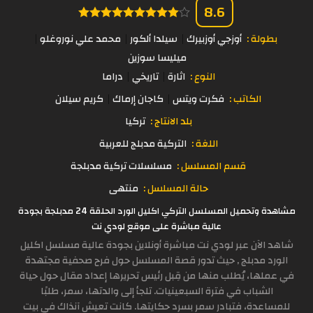
8.6
بطولة :
أوزجي أوزبيرك
سيلدا ألكور
محمد علي نوروغلو
ميليسا سوزين
النوع :
اثارة
تاريخي
دراما
الكاتب :
فكرت ويتس
كاجان إرماك
كريم سيلان
بلد الانتاج :
تركيا
اللغة :
التركية مدبلج للعربية
قسم المسلسل :
مسلسلات تركية مدبلجة
حالة المسلسل :
منتهى
مشاهدة وتحميل المسلسل التركي اكليل الورد الحلقة 24 مدبلجة بجودة
عالية مباشرة على موقع لودي نت
شاهد الآن عبر لودي نت مباشرة أونلاين بجودة عالية مسلسل اكليل
الورد مدبلج , حيث تدور قصة المسلسل حول فرح صحفية مجتهدة
في عملها، يُطلب منها من قِبل رئيس تحريرها إعداد مقال حول حياة
الشباب في فترة السبعينيات. تلجأ إلى والدتها، سمر، طلبًا
للمساعدة، فتبادر سمر بسرد حكايتها. كانت تعيش آنذاك في بيت