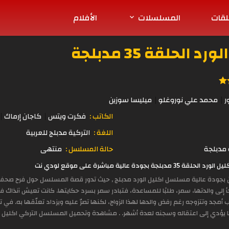
لقات
المسلسلات
الأفلام
لحلقة 35 مدبلجة
ر
محمد علي نوروغلو
ميليسا سوزين
الكاتب :
فكرت ويتس
كاجان إرماك
اللغة :
التركية مدبلج للعربية
مدبلجة
حالة المسلسل :
منتهى
عالية مباشرة على موقع لودي نت
ين بجودة عالية مسلسل اكليل الورد مدبلج , حيث تدور قصة المسلسل حول فرح صحفي
أ إلى والدتها، سمر، طلبًا للمساعدة، فتبادر سمر بسرد حكايتها. كانت تعيش آنذاك 
مجد وتتزوجه رغم رفض والدها لهذا الزواج، لكنها تصرّ عليه ويزداد تعلّقها به. في
ا يؤدي إلى اعتقاله وسجنه لعدة أشهر. . مشاهدة وتحميل المسلسل التركي اكليل الور