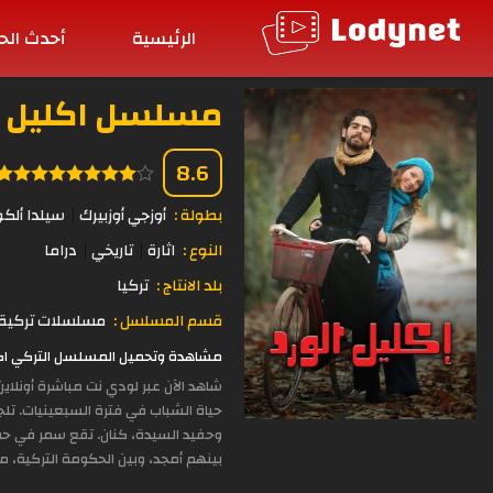
الرئيسية
أحدث الح
مسلسل اكليل الورد ا
8.6
بطولة :
أوزجي أوزبيرك
سيلدا ألكو
النوع :
اثارة
تاريخي
دراما
بلد الانتاج :
تركيا
قسم المسلسل :
مسلسلات تركية 
مشاهدة وتحميل المسلسل التركي اكليل الورد الحلقة 35 مدبلجة بجودة 
شاهد الآن عبر لودي نت مباشرة أونلا
حياة الشباب في فترة السبعينيات. تلج
وحفيد السيدة، كنان. تقع سمر في حب أ
بينهم أمجد، وبين الحكومة التركية، م