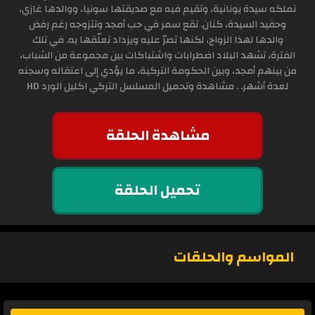
تملكه سيدة يونانية، وتقيم فيه مع صديقتها سونيا، ووالدها غازي،
وحفيد السيدة، كنان. تقع سمر في حب أمجد وتتزوجه رغم رفض
والدها لهذا الزواج، لكنها تصرّ عليه ويزداد تعلّقها به. في تلك
الفترة، تشهد البلاد اضطرابات واشتباكات بين مجموعة من الشباب،
من بينهم أمجد، وبين الحكومة التركية، ما يؤدي إلى اعتقاله وسجنه
لعدة أشهر. . مشاهدة وتحميل المسلسل التركي اكليل الورد HD
مشاهدة الحلقة
تحميل الحلقة
المواسم والحلقات