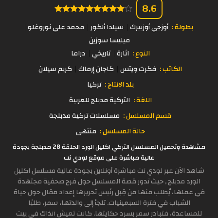
8.6
بطولة :
أوزجي أوزبيرك
سيلدا ألكور
محمد علي نوروغلو
ميليسا سوزين
النوع :
اثارة
تاريخي
دراما
الكاتب :
فكرت ويتس
كاجان إرماك
كريم سيلان
بلد الانتاج :
تركيا
اللغة :
التركية مدبلج للعربية
قسم المسلسل :
مسلسلات تركية مدبلجة
حالة المسلسل :
منتهى
مشاهدة وتحميل المسلسل التركي اكليل الورد الحلقة 28 مدبلجة بجودة
عالية مباشرة على موقع لودي نت
شاهد الآن عبر لودي نت مباشرة أونلاين بجودة عالية مسلسل اكليل
الورد مدبلج , حيث تدور قصة المسلسل حول فرح صحفية مجتهدة
في عملها، يُطلب منها من قِبل رئيس تحريرها إعداد مقال حول حياة
الشباب في فترة السبعينيات. تلجأ إلى والدتها، سمر، طلبًا
للمساعدة، فتبادر سمر بسرد حكايتها. كانت تعيش آنذاك في بيت