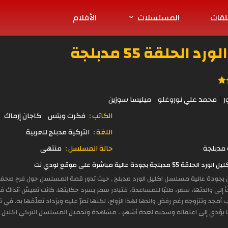
لقات
المسلسلات
الأفلام
لحلقة 55 مدبلجة
ر
محمد علي نوروغلو
ميليسا سوزين
الكاتب :
فكرت ويتس
كاجان إرماك
اللغة :
التركية مدبلج للعربية
مدبلجة
حالة المسلسل :
منتهى
عالية مباشرة على موقع لودي نت
ين بجودة عالية مسلسل اكليل الورد مدبلج , حيث تدور قصة المسلسل حول فرح صحفي
أ إلى والدتها، سمر، طلبًا للمساعدة، فتبادر سمر بسرد حكايتها. كانت تعيش آنذاك 
مجد وتتزوجه رغم رفض والدها لهذا الزواج، لكنها تصرّ عليه ويزداد تعلّقها به. في
ا يؤدي إلى اعتقاله وسجنه لعدة أشهر. . مشاهدة وتحميل المسلسل التركي اكليل الور