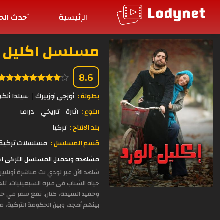
الرئيسية
أحدث الح
مسلسل اكليل الورد ا
8.6
بطولة :
أوزجي أوزبيرك
سيلدا ألكو
النوع :
اثارة
تاريخي
دراما
بلد الانتاج :
تركيا
قسم المسلسل :
مسلسلات تركية 
مشاهدة وتحميل المسلسل التركي اكليل الورد الحلقة 55 مدبلجة بجودة 
شاهد الآن عبر لودي نت مباشرة أونلا
حياة الشباب في فترة السبعينيات. تلج
وحفيد السيدة، كنان. تقع سمر في حب أ
بينهم أمجد، وبين الحكومة التركية، م