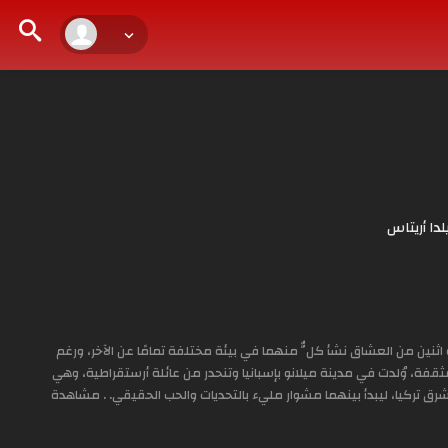
لدا أريتاس
ثنين من العشاق نشأ كلٌّ منهما في بيئة مختلفة تمامًا عن الآخر، ورغم
مثقفة، وُلدت في مدينة ميلانو بإسبانيا وتنحدر من عائلة أرستقراطية، وهي
شرق تركيا، ليبدأ بينهما مشوار مليء بالتحديات والحب الحقيقي. . مشاهدة