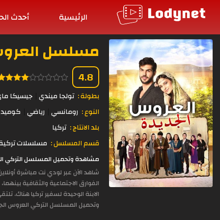
الرئيسية
أحدث الح
مسلسل العروس الجد
4.8
بطولة :
تولجا ميندي
جيسيكا ما
النوع :
رومانسي
رياضي
كوميد
بلد الانتاج :
تركيا
قسم المسلسل :
مسلسلات تركية 
مشاهدة وتحميل المسلسل التركي العروس الجديدة الحلقة 44 مدبلجة
شاهد الآن عبر لودي نت مباشرة أونلاي
الفوارق الاجتماعية والثقافية بينهما،
الابنة الوحيدة لسفير تركيا هناك. تلت
وتحميل المسلسل التركي العروس الجدي