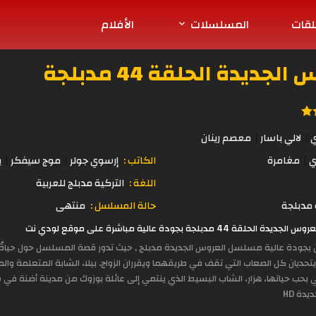
لقات
المسلسلات
الأفلام
يدة الحلقة 44 مدبلجة
ي
لالي باسار
معصم رينان
ي
مغامرة
الكاتب :
إرسوي جولر
موج سيفكر
ي
اللغة :
التركية مدبلج للعربية
مدبلجة
حالة المسلسل :
منتهى
 بجودة عالية مباشرة على موقع لودي نت
ن بجودة عالية مسلسل العروس الجديدة مدبلج , حيث تدور قصة المسلسل حول حياةُ ا
 يتحديان كل الصعاب التي تقف في طريقهما ويقرران الزواج. بيلا، الشابة المتعلمة وال
قي بحب حياتها، هزار، الشاب البسيط الذي ينتمي إلى عائلة بوزوك من مدينة أضنة في 
دة HD