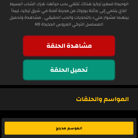
الوحيدة لسفير تركيا هناك. تلتقي بحب حياتها، هزار، الشاب البسيط
الذي ينتمي إلى عائلة بوزوك من مدينة أضنة في شرق تركيا، ليبدأ
بينهما مشوار مليء بالتحديات والحب الحقيقي. . مشاهدة وتحميل
المسلسل التركي العروس الجديدة HD
مشاهدة الحلقة
تحميل الحلقة
المواسم والحلقات
الموسم مدبلج