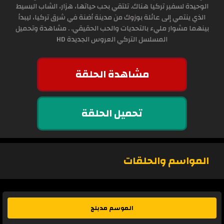
الوحيدة لسفير تركيا هناك. تلتقي بحب حياتها، هزار، الشاب البسيط
الذي ينتمي إلى عائلة بوزوك من مدينة أضنة في شرق تركيا، ليبدأ
بينهما مشوار مليء بالتحديات والحب الحقيقي. . مشاهدة وتحميل
المسلسل التركي العروس الجديدة HD
مشاهدة الحلقة
تحميل الحلقة
المواسم والحلقات
الموسم مدبلج