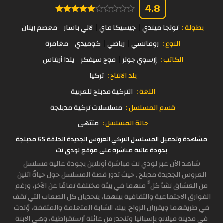
4.8
بطولة :
تولجا ميندي
جيسيكا ماي
لالي باسار
معصم رينان
النوع :
رومانسي
رياضي
كوميدي
مغامرة
الكاتب :
إرسوي جولر
موج سيفكر
يلدا أريتاس
بلد الانتاج :
تركيا
اللغة :
التركية مدبلج للعربية
قسم المسلسل :
مسلسلات تركية مدبلجة
حالة المسلسل :
منتهى
مشاهدة وتحميل المسلسل التركي العروس الجديدة الحلقة 65 مدبلجة
بجودة عالية مباشرة على موقع لودي نت
شاهد الآن عبر لودي نت مباشرة أونلاين بجودة عالية مسلسل
العروس الجديدة مدبلج , حيث تدور قصة المسلسل حول حياةُ اثنين
من العشاق نشأ كلٌّ منهما في بيئة مختلفة تمامًا عن الآخر، ورغم
الفوارق الاجتماعية والثقافية بينهما، يتحديان كل الصعاب التي تقف
في طريقهما ويقرران الزواج. بيلا، الشابة المتعلمة والمثقفة، وُلدت
في مدينة ميلانو بإسبانيا وتنحدر من عائلة أرستقراطية، وهي الابنة