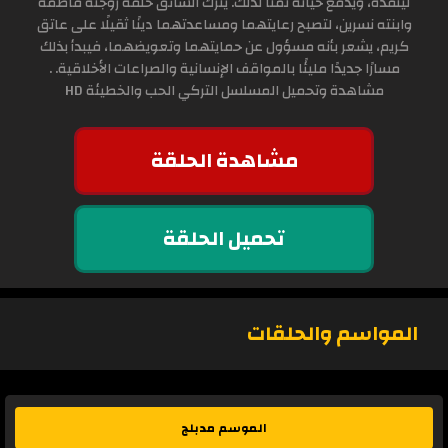
لينقذه، ويدفع حياته ثمناً لذلك. يترك السائق خلفه زوجته فاطمة
وابنته نسرين، لتصبح رعايتهما ومساعدتهما دينًا ثقيلًا على عاتق
كريم، يشعر بأنه مسؤول عن حمايتهما وتعويضهما، فيبدأ بذلك
مسارًا جديدًا مليئًا بالمواقف الإنسانية والصراعات الأخلاقية. .
مشاهدة وتحميل المسلسل التركي الحب والخطيئة HD
مشاهدة الحلقة
تحميل الحلقة
المواسم والحلقات
الموسم مدبلج