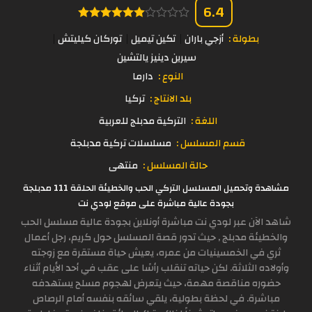
6.4
بطولة :
أزجي باران
تكين تيميل
توركان كيليتش
سيرين دينيز يالتشين
النوع :
دارما
بلد الانتاج :
تركيا
اللغة :
التركية مدبلج للعربية
قسم المسلسل :
مسلسلات تركية مدبلجة
حالة المسلسل :
منتهى
مشاهدة وتحميل المسلسل التركي الحب والخطيئة الحلقة 111 مدبلجة
بجودة عالية مباشرة على موقع لودي نت
شاهد الآن عبر لودي نت مباشرة أونلاين بجودة عالية مسلسل الحب
والخطيئة مدبلج , حيث تدور قصة المسلسل حول كريم، رجل أعمال
ثري في الخمسينيات من عمره، يعيش حياة مستقرة مع زوجته
وأولاده الثلاثة. لكن حياته تنقلب رأسًا على عقب في أحد الأيام أثناء
حضوره مناقصة مهمة، حيث يتعرض لهجوم مسلح يستهدفه
مباشرة. في لحظة بطولية، يلقي سائقه بنفسه أمام الرصاص