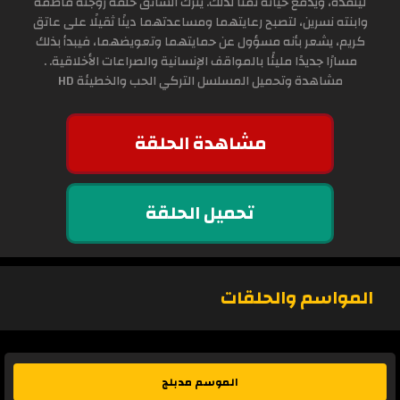
لينقذه، ويدفع حياته ثمناً لذلك. يترك السائق خلفه زوجته فاطمة
وابنته نسرين، لتصبح رعايتهما ومساعدتهما دينًا ثقيلًا على عاتق
كريم، يشعر بأنه مسؤول عن حمايتهما وتعويضهما، فيبدأ بذلك
مسارًا جديدًا مليئًا بالمواقف الإنسانية والصراعات الأخلاقية. .
مشاهدة وتحميل المسلسل التركي الحب والخطيئة HD
مشاهدة الحلقة
تحميل الحلقة
المواسم والحلقات
الموسم مدبلج