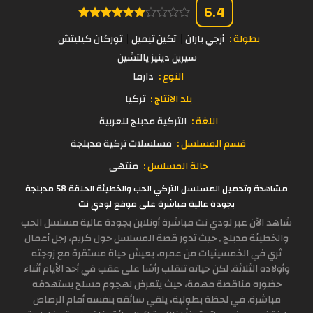
6.4
بطولة :
أزجي باران
تكين تيميل
توركان كيليتش
سيرين دينيز يالتشين
النوع :
دارما
بلد الانتاج :
تركيا
اللغة :
التركية مدبلج للعربية
قسم المسلسل :
مسلسلات تركية مدبلجة
حالة المسلسل :
منتهى
مشاهدة وتحميل المسلسل التركي الحب والخطيئة الحلقة 58 مدبلجة
بجودة عالية مباشرة على موقع لودي نت
شاهد الآن عبر لودي نت مباشرة أونلاين بجودة عالية مسلسل الحب
والخطيئة مدبلج , حيث تدور قصة المسلسل حول كريم، رجل أعمال
ثري في الخمسينيات من عمره، يعيش حياة مستقرة مع زوجته
وأولاده الثلاثة. لكن حياته تنقلب رأسًا على عقب في أحد الأيام أثناء
حضوره مناقصة مهمة، حيث يتعرض لهجوم مسلح يستهدفه
مباشرة. في لحظة بطولية، يلقي سائقه بنفسه أمام الرصاص