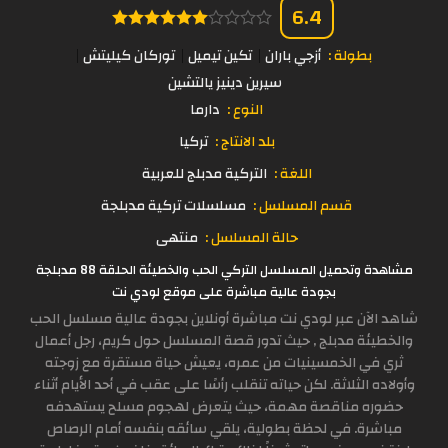
6.4
بطولة :
أزجي باران
تكين تيميل
توركان كيليتش
سيرين دينيز يالتشين
النوع :
دارما
بلد الانتاج :
تركيا
اللغة :
التركية مدبلج للعربية
قسم المسلسل :
مسلسلات تركية مدبلجة
حالة المسلسل :
منتهى
مشاهدة وتحميل المسلسل التركي الحب والخطيئة الحلقة 88 مدبلجة
بجودة عالية مباشرة على موقع لودي نت
شاهد الآن عبر لودي نت مباشرة أونلاين بجودة عالية مسلسل الحب
والخطيئة مدبلج , حيث تدور قصة المسلسل حول كريم، رجل أعمال
ثري في الخمسينيات من عمره، يعيش حياة مستقرة مع زوجته
وأولاده الثلاثة. لكن حياته تنقلب رأسًا على عقب في أحد الأيام أثناء
حضوره مناقصة مهمة، حيث يتعرض لهجوم مسلح يستهدفه
مباشرة. في لحظة بطولية، يلقي سائقه بنفسه أمام الرصاص