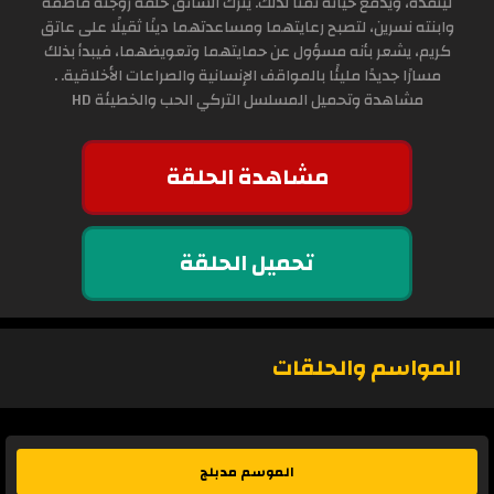
لينقذه، ويدفع حياته ثمناً لذلك. يترك السائق خلفه زوجته فاطمة
وابنته نسرين، لتصبح رعايتهما ومساعدتهما دينًا ثقيلًا على عاتق
كريم، يشعر بأنه مسؤول عن حمايتهما وتعويضهما، فيبدأ بذلك
مسارًا جديدًا مليئًا بالمواقف الإنسانية والصراعات الأخلاقية. .
مشاهدة وتحميل المسلسل التركي الحب والخطيئة HD
مشاهدة الحلقة
تحميل الحلقة
المواسم والحلقات
الموسم مدبلج