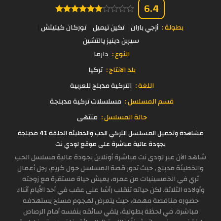
6.4
بطولة :
أزجي باران
تكين تيميل
توركان كيليتش
سيرين دينيز يالتشين
النوع :
دارما
بلد الانتاج :
تركيا
اللغة :
التركية مدبلج للعربية
قسم المسلسل :
مسلسلات تركية مدبلجة
حالة المسلسل :
منتهى
مشاهدة وتحميل المسلسل التركي الحب والخطيئة الحلقة 41 مدبلجة
بجودة عالية مباشرة على موقع لودي نت
شاهد الآن عبر لودي نت مباشرة أونلاين بجودة عالية مسلسل الحب
والخطيئة مدبلج , حيث تدور قصة المسلسل حول كريم، رجل أعمال
ثري في الخمسينيات من عمره، يعيش حياة مستقرة مع زوجته
وأولاده الثلاثة. لكن حياته تنقلب رأسًا على عقب في أحد الأيام أثناء
حضوره مناقصة مهمة، حيث يتعرض لهجوم مسلح يستهدفه
مباشرة. في لحظة بطولية، يلقي سائقه بنفسه أمام الرصاص