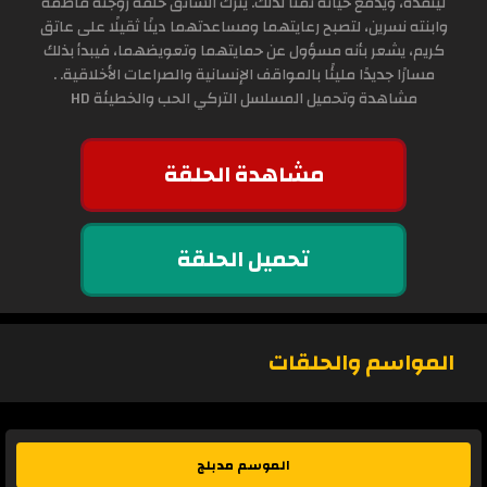
لينقذه، ويدفع حياته ثمناً لذلك. يترك السائق خلفه زوجته فاطمة
وابنته نسرين، لتصبح رعايتهما ومساعدتهما دينًا ثقيلًا على عاتق
كريم، يشعر بأنه مسؤول عن حمايتهما وتعويضهما، فيبدأ بذلك
مسارًا جديدًا مليئًا بالمواقف الإنسانية والصراعات الأخلاقية. .
مشاهدة وتحميل المسلسل التركي الحب والخطيئة HD
مشاهدة الحلقة
تحميل الحلقة
المواسم والحلقات
الموسم مدبلج