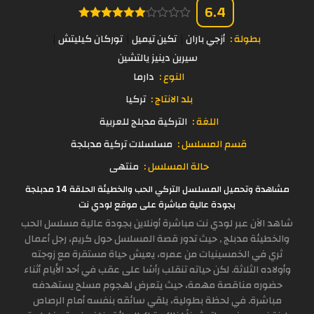
6.4
بطولة :
أزجي باران
تكين تيميل
توركان كيليتش
سيرين دينيز يالتشين
النوع :
دارما
بلد الانتاج :
تركيا
اللغة :
التركية مدبلج للعربية
قسم المسلسل :
مسلسلات تركية مدبلجة
حالة المسلسل :
منتهى
مشاهدة وتحميل المسلسل التركي الحب والخطيئة الحلقة 14 مدبلجة
بجودة عالية مباشرة على موقع لودي نت
شاهد الآن عبر لودي نت مباشرة أونلاين بجودة عالية مسلسل الحب
والخطيئة مدبلج , حيث تدور قصة المسلسل حول كريم، رجل أعمال
ثري في الخمسينيات من عمره، يعيش حياة مستقرة مع زوجته
وأولاده الثلاثة. لكن حياته تنقلب رأسًا على عقب في أحد الأيام أثناء
حضوره مناقصة مهمة، حيث يتعرض لهجوم مسلح يستهدفه
مباشرة. في لحظة بطولية، يلقي سائقه بنفسه أمام الرصاص