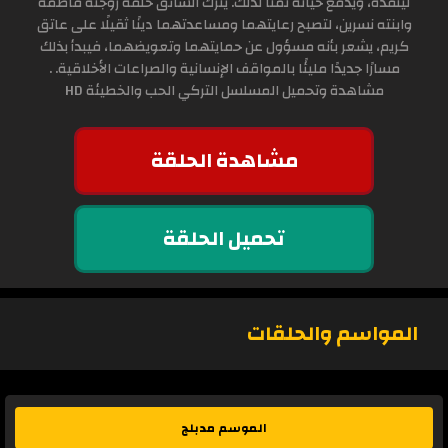
لينقذه، ويدفع حياته ثمناً لذلك. يترك السائق خلفه زوجته فاطمة
وابنته نسرين، لتصبح رعايتهما ومساعدتهما دينًا ثقيلًا على عاتق
كريم، يشعر بأنه مسؤول عن حمايتهما وتعويضهما، فيبدأ بذلك
مسارًا جديدًا مليئًا بالمواقف الإنسانية والصراعات الأخلاقية. .
مشاهدة وتحميل المسلسل التركي الحب والخطيئة HD
مشاهدة الحلقة
تحميل الحلقة
المواسم والحلقات
الموسم مدبلج