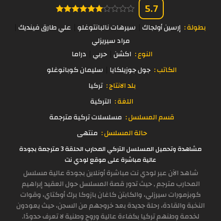
5.7
بطولة :
إرسين أولجاك
سيرهات نالبانتوغلو
علي طارق فينديك
مراد سيريزلي
النوع :
اكشن
حربي
دراما
الكاتب :
جول جوزيلكايا
سليمان كوبانوغلو
بلد الانتاج :
تركيا
اللغة :
التركية
قسم المسلسل :
مسلسلات تركية مترجمة
حالة المسلسل :
منتهى
مشاهدة وتحميل المسلسل التركي المحارب الحلقة 3 مترجمة بجودة
عالية مباشرة على موقع لودي نت
شاهد الآن عبر لودي نت مباشرة أونلاين بجودة عالية مسلسل
المحارب مترجم , حيث تدور قصة المسلسل حول العقيد إبراهيم
كوبزمورات سيرزلي، والكابتن كاغان بازوكا برك أوكتاي، وقوات
النخبة والقادة، رحلة جديدة بعد خروجهم من السجن، حيث يعودون
لخدمة وطنهم تركيا بكفاءة عالية وروح وطنية لا تعرف حدودًا.