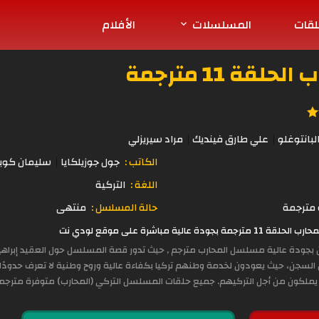
لقات
المسلسلات
الأفلام
ة 11 مترجمة
بانتوغلو
علي طارق فينديك
مراد سيريزلي
الكاتب :
جول جوزيلكايا
سليمان كوبا
اللغة :
التركية
مترجمة
حالة المسلسل :
منتهى
 مباشرة على موقع لودي نت
ن بجودة عالية مسلسل المحارب مترجم , حيث تدور قصة المسلسل حول العقيد إبراهيم 
السجن، حيث يعودون لخدمة وطنهم تركيا بكفاءة عالية وروح وطنية لا تعرف حدودً
لكون من أجل التركيهم. جميع حلقات المسلسل التركي (المحارب) متوفرة مترجمة إ