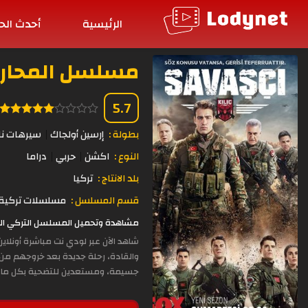
الرئيسية
أحدث الح
مسلسل المحارب الحلق
5.7
بطولة :
إرسين أولجاك
سيرهات نال
النوع :
اكشن
حربي
دراما
بلد الانتاج :
تركيا
قسم المسلسل :
مسلسلات تركية 
مشاهدة وتحميل المسلسل التركي المحارب الحلقة 11 مترجمة بجودة عالية
شاهد الآن عبر لودي نت مباشرة أونلاي
والقادة، رحلة جديدة بعد خروجهم من 
جسيمة، ومستعدين للتضحية بكل ما يم