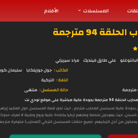
لقات
المسلسلات
الأفلام
ة 94 مترجمة
بانتوغلو
علي طارق فينديك
مراد سيريزلي
الكاتب :
جول جوزيلكايا
سليمان كوبا
اللغة :
التركية
مترجمة
حالة المسلسل :
منتهى
 مباشرة على موقع لودي نت
ن بجودة عالية مسلسل المحارب مترجم , حيث تدور قصة المسلسل حول العقيد إبراهيم 
السجن، حيث يعودون لخدمة وطنهم تركيا بكفاءة عالية وروح وطنية لا تعرف حدودً
لكون من أجل التركيهم. جميع حلقات المسلسل التركي (المحارب) متوفرة مترجمة إ