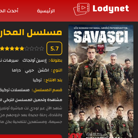
الرئيسية
أحدث الح
مسلسل المحارب الحلق
5.7
بطولة :
إرسين أولجاك
سيرهات نال
النوع :
اكشن
حربي
دراما
بلد الانتاج :
تركيا
قسم المسلسل :
مسلسلات تركية 
مشاهدة وتحميل المسلسل التركي المحارب الحلقة 94 مترجمة بجودة عالية
شاهد الآن عبر لودي نت مباشرة أونلاي
والقادة، رحلة جديدة بعد خروجهم من 
جسيمة، ومستعدين للتضحية بكل ما يم