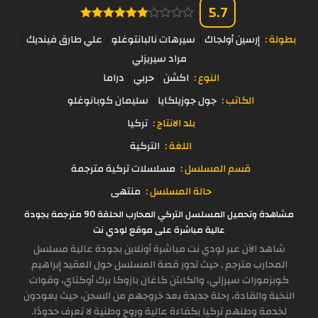
5.7
بطولة :
إرسين أولجاك
سيرهات نالبانتوغلو
علي طارق فينديك
مراد سيريزلي
النوع :
اكشن
حربي
دراما
الكاتب :
جول جوزيلكايا
سليمان كوبانوغلو
بلد الانتاج :
تركيا
اللغة :
التركية
قسم المسلسل :
مسلسلات تركية مترجمة
حالة المسلسل :
منتهى
مشاهدة وتحميل المسلسل التركي المحارب الحلقة 90 مترجمة بجودة
عالية مباشرة على موقع لودي نت
شاهد الآن عبر لودي نت مباشرة أونلاين بجودة عالية مسلسل
المحارب مترجم , حيث تدور قصة المسلسل حول العقيد إبراهيم
كوبزمورات سيرزلي، والكابتن كاغان بازوكا برك أوكتاي، وقوات
النخبة والقادة، رحلة جديدة بعد خروجهم من السجن، حيث يعودون
لخدمة وطنهم تركيا بكفاءة عالية وروح وطنية لا تعرف حدودًا.