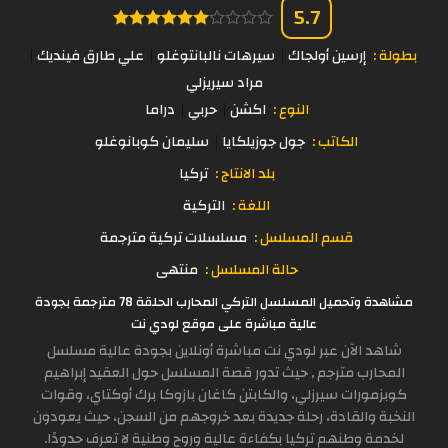
5.7
بطولة :
إرسين أولجاك
سيرهات نالبانتوغلو
علي طارق فينديك
مراد سيريزلي
النوع :
اكشن
حربي
دراما
الكاتب :
جول جوزيلكايا
سليمان كوبانوغلو
بلد الانتاج :
تركيا
اللغة :
التركية
قسم المسلسل :
مسلسلات تركية مترجمة
حالة المسلسل :
منتهى
مشاهدة وتحميل المسلسل التركي المحارب الحلقة 78 مترجمة بجودة
عالية مباشرة على موقع لودي نت
شاهد الآن عبر لودي نت مباشرة أونلاين بجودة عالية مسلسل
المحارب مترجم , حيث تدور قصة المسلسل حول العقيد إبراهيم
كوبزمورات سيرزلي، والكابتن كاغان بازوكا برك أوكتاي، وقوات
النخبة والقادة، رحلة جديدة بعد خروجهم من السجن، حيث يعودون
لخدمة وطنهم تركيا بكفاءة عالية وروح وطنية لا تعرف حدودًا.