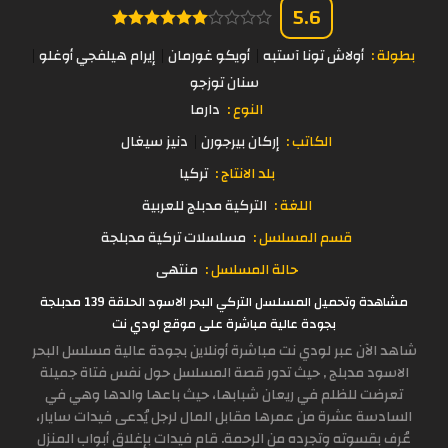
5.6
بطولة :
أولاش تونا آستبه
أويكو غورمان
إيرام هيلفجي أوغلو
سنان توزجو
النوع :
دارما
الكاتب :
إركان بيرجورن
دنيز سيغال
بلد الانتاج :
تركيا
اللغة :
التركية مدبلج للعربية
قسم المسلسل :
مسلسلات تركية مدبلجة
حالة المسلسل :
منتهى
مشاهدة وتحميل المسلسل التركي البحر الاسود الحلقة 139 مدبلجة
بجودة عالية مباشرة على موقع لودي نت
شاهد الآن عبر لودي نت مباشرة أونلاين بجودة عالية مسلسل البحر
الاسود مدبلج , حيث تدور قصة المسلسل حول نفس فتاة جميلة
تعرضت للظلم في ريعان شبابها، حيث باعها والدها وهي في
السادسة عشرة من عمرها مقابل المال لرجل يُدعى فيدات سايار،
عُرف بقسوته وتجرده من الرحمة. قام فيدات بإغلاق أبواب المنزل