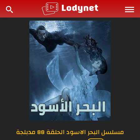
مسلسل البحر الاسود الحلقة 88 مدبلجة