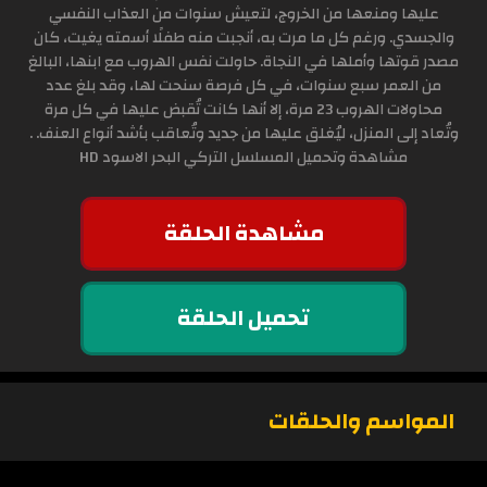
عليها ومنعها من الخروج، لتعيش سنوات من العذاب النفسي
والجسدي. ورغم كل ما مرت به، أنجبت منه طفلًا أسمته يغيت، كان
مصدر قوتها وأملها في النجاة. حاولت نفس الهروب مع ابنها، البالغ
من العمر سبع سنوات، في كل فرصة سنحت لها، وقد بلغ عدد
محاولات الهروب 23 مرة، إلا أنها كانت تُقبض عليها في كل مرة
وتُعاد إلى المنزل، ليُغلق عليها من جديد وتُعاقب بأشد أنواع العنف. .
مشاهدة وتحميل المسلسل التركي البحر الاسود HD
مشاهدة الحلقة
تحميل الحلقة
المواسم والحلقات