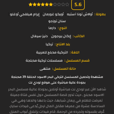
5.6
بطولة :
أولاش تونا آستبه
أويكو غورمان
إيرام هيلفجي أوغلو
سنان توزجو
النوع :
دارما
الكاتب :
إركان بيرجورن
دنيز سيغال
بلد الانتاج :
تركيا
اللغة :
التركية مدبلج للعربية
قسم المسلسل :
مسلسلات تركية مدبلجة
حالة المسلسل :
منتهى
مشاهدة وتحميل المسلسل التركي البحر الاسود الحلقة 39 مدبلجة
بجودة عالية مباشرة على موقع لودي نت
شاهد الآن عبر لودي نت مباشرة أونلاين بجودة عالية مسلسل البحر
الاسود مدبلج , حيث تدور قصة المسلسل حول نفس فتاة جميلة
تعرضت للظلم في ريعان شبابها، حيث باعها والدها وهي في
السادسة عشرة من عمرها مقابل المال لرجل يُدعى فيدات سايار،
عُرف بقسوته وتجرده من الرحمة. قام فيدات بإغلاق أبواب المنزل