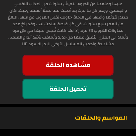
عليها ومنعها من الخروج، لتعيش سنوات من العذاب النفسي
والجسدي. ورغم كل ما مرت به، أنجبت منه طفلًا أسمته يغيت، كان
مصدر قوتها وأملها في النجاة. حاولت نفس الهروب مع ابنها، البالغ
من العمر سبع سنوات، في كل فرصة سنحت لها، وقد بلغ عدد
محاولات الهروب 23 مرة، إلا أنها كانت تُقبض عليها في كل مرة
وتُعاد إلى المنزل، ليُغلق عليها من جديد وتُعاقب بأشد أنواع العنف. .
مشاهدة وتحميل المسلسل التركي البحر الاسود HD
مشاهدة الحلقة
تحميل الحلقة
المواسم والحلقات