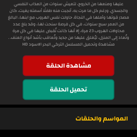
عليها ومنعها من الخروج، لتعيش سنوات من العذاب النفسي
والجسدي. ورغم كل ما مرت به، أنجبت منه طفلًا أسمته يغيت، كان
مصدر قوتها وأملها في النجاة. حاولت نفس الهروب مع ابنها، البالغ
من العمر سبع سنوات، في كل فرصة سنحت لها، وقد بلغ عدد
محاولات الهروب 23 مرة، إلا أنها كانت تُقبض عليها في كل مرة
وتُعاد إلى المنزل، ليُغلق عليها من جديد وتُعاقب بأشد أنواع العنف. .
مشاهدة وتحميل المسلسل التركي البحر الاسود HD
مشاهدة الحلقة
تحميل الحلقة
المواسم والحلقات