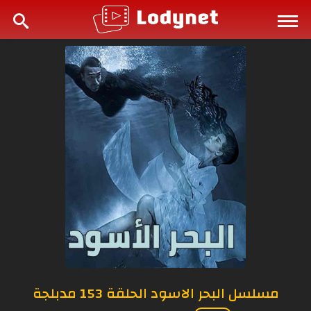
مسلسل البحر الاسود الحلقة 153 مدبلجة