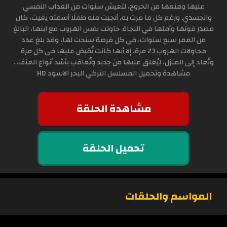
عليها ومنعها من الخروج، لتعيش سنوات من العذاب النفسي
والجسدي. ورغم كل ما مرت به، أنجبت منه طفلًا أسمته يغيت، كان
مصدر قوتها وأملها في النجاة. حاولت نفس الهروب مع ابنها، البالغ
من العمر سبع سنوات، في كل فرصة سنحت لها، وقد بلغ عدد
محاولات الهروب 23 مرة، إلا أنها كانت تُقبض عليها في كل مرة
وتُعاد إلى المنزل، ليُغلق عليها من جديد وتُعاقب بأشد أنواع العنف. .
مشاهدة وتحميل المسلسل التركي البحر الاسود HD
مشاهدة الحلقة
تحميل الحلقة
المواسم والحلقات