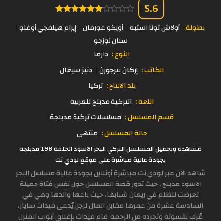
5.6
بطولة :
أولاش تونا آستبه
أويكو غورمان
إيرام هيلفجي أوغلو
سنان توزجو
النوع :
دارما
الكاتب :
إركان بيرجورن
دنيز سيغال
بلد الانتاج :
تركيا
اللغة :
التركية مدبلج للعربية
قسم المسلسل :
مسلسلات تركية مدبلجة
حالة المسلسل :
منتهى
مشاهدة وتحميل المسلسل التركي البحر الاسود الحلقة 198 مدبلجة
بجودة عالية مباشرة على موقع لودي نت
شاهد الآن عبر لودي نت مباشرة أونلاين بجودة عالية مسلسل البحر
الاسود مدبلج , حيث تدور قصة المسلسل حول نفس فتاة جميلة
تعرضت للظلم في ريعان شبابها، حيث باعها والدها وهي في
السادسة عشرة من عمرها مقابل المال لرجل يُدعى فيدات سايار،
عُرف بقسوته وتجرده من الرحمة. قام فيدات بإغلاق أبواب المنزل