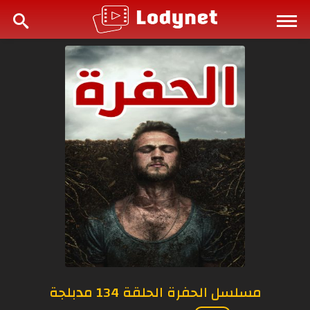
مسلسل الحفرة الحلقة 134 مدبلجة