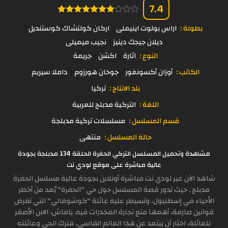
7.4
بطولة :
اراس بولوت اينيملى
اركان كولتشاك كوستنديل
ديلان جيجك دينيز
نجيب ميميلى
النوع :
اثارة
اكشن
جريمة
الكاتب :
أوزان أكسونغور
جوخان هورزوم
داملا سيريم
بلد الانتاج :
تركيا
اللغة :
التركية مدبلج للعربية
قسم المسلسل :
مسلسلات تركية مدبلجة
حالة المسلسل :
منتهى
مشاهدة وتحميل المسلسل التركي الحفرة الحلقة 134 مدبلجة بجودة
عالية مباشرة على موقع لودي نت
شاهد الآن عبر لودي نت مباشرة أونلاين بجودة عالية مسلسل الحفرة
مدبلج , حيث تدور قصة المسلسل حول حي "الحفرة" يُعد من أخطر
الأحياء في إسطنبول، وتسيطر عليه عائلة "كوشوفالي" التي تفرض
قوانين صارمة، أهمها منع تجارة المخدرات فيه. ياماش، الابن الأصغر
للعائلة، اختار أن يبتعد عن هذا العالم القاسي، فترك الحي وعائلته