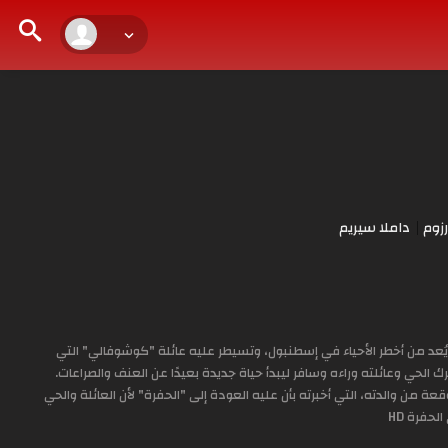
زوم
داملا سيريم
ُعد من أخطر الأحياء في إسطنبول، وتسيطر عليه عائلة "كوشوفالي" التي
ك الحي وعائلته وراءه وسافر ليبدأ حياة جديدة بعيدًا عن العنف والصراعات.
عة من والدته، التي أخبرته بأن عليه العودة إلى "الحفرة" لأن العائلة والحي
حفرة HD