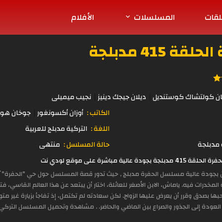
لقات
المسلسلات
الأفلام
415 مدبلجة
ان كولتشاك كوستنديل
ديلان جيجك دينيز
نجيب ميميلى
الكاتب :
أوزان أكسونغور
جوخان هور
اللغة :
التركية مدبلج للعربية
مدبلجة
حالة المسلسل :
منتهى
مباشرة على موقع لودي نت
ين بجودة عالية مسلسل الحفرة مدبلج , حيث تدور قصة المسلسل حول حي "الحفرة" ي
مخدرات فيه. ياماش، الابن الأصغر للعائلة، اختار أن يبتعد عن هذا العالم القاسي، فتر
ها بصدق وقرر أن يعرض عليها الزواج. لكن سعادته لم تكتمل، إذ تفاجأ بزيارة غير متوق
العودة إلى الجذور والصراع بين الماضي والحاضر. . مشاهدة وتحميل المسلسل التركي ال