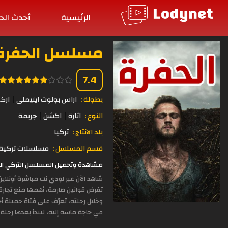
الرئيسية
أحدث الح
مسلسل الحفرة الحلقة 
7.4
بطولة :
اراس بولوت اينيملى
ارك
النوع :
اثارة
اكشن
جريمة
بلد الانتاج :
تركيا
قسم المسلسل :
مسلسلات تركية 
مشاهدة وتحميل المسلسل التركي الحفرة الحلقة 415 مدبلجة بجودة عالية 
شاهد الآن عبر لودي نت مباشرة أونلا
تفرض قوانين صارمة، أهمها منع تجارة ال
وخلال رحلته، تعرّف على فتاة جميلة أحب
في حاجة ماسة إليه، لتبدأ بعدها رحلة 