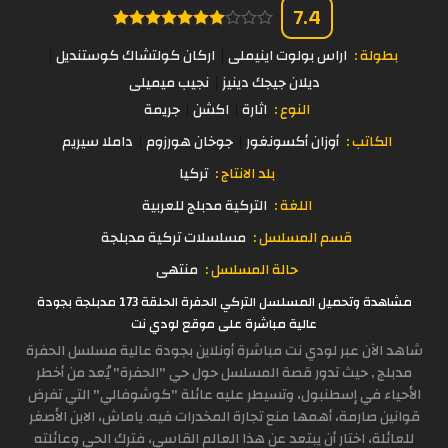
7.4
بطولة :
اراس بولوت اينيملى
اركان كولتشاك كوستنديل
ديلان جيجك دينيز
نجيب ميميلى
النوع :
اثارة
اكشن
جريمة
الكاتب :
أوزان أكسونغور
جوخان هورزوم
داملا سيريم
بلد الانتاج :
تركيا
اللغة :
التركية مدبلج للعربية
قسم المسلسل :
مسلسلات تركية مدبلجة
حالة المسلسل :
منتهى
مشاهدة وتحميل المسلسل التركي الحفرة الحلقة 173 مدبلجة بجودة
عالية مباشرة على موقع لودي نت
شاهد الآن عبر لودي نت مباشرة أونلاين بجودة عالية مسلسل الحفرة
مدبلج , حيث تدور قصة المسلسل حول حي "الحفرة" يُعد من أخطر
الأحياء في إسطنبول، وتسيطر عليه عائلة "كوشوفالي" التي تفرض
قوانين صارمة، أهمها منع تجارة المخدرات فيه. ياماش، الابن الأصغر
للعائلة، اختار أن يبتعد عن هذا العالم القاسي، فترك الحي وعائلته