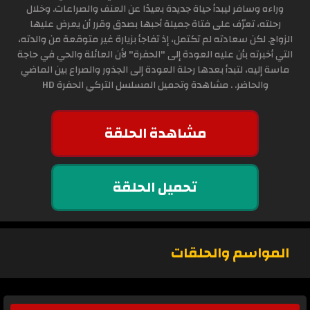
وراءه وسافر ليبدأ حياة جديدة بعيدًا عن العنف والصراعات. وخلال
رحلته، تعرّف على فتاة جميلة أحبها بصدق وقرر أن يعرض عليها
الزواج. لكن سعادته لم تكتمل، إذ تفاجأ بزيارة غير متوقعة من والدته،
التي أخبرته بأن عليه العودة إلى "الحفرة" لأن العائلة والحي في حاجة
ماسة إليه، لتبدأ بعدها رحلة العودة إلى الجذور والصراع بين الماضي
والحاضر. . مشاهدة وتحميل المسلسل التركي الحفرة HD
مشاهدة الحلقة
تحميل الحلقة
المواسم والحلقات