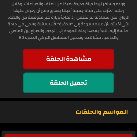
وراءه وسافر ليبدأ حياة جديدة بعيدًا عن العنف والصراعات. وخلال
رحلته، تعرّف على فتاة جميلة أحبها بصدق وقرر أن يعرض عليها
الزواج. لكن سعادته لم تكتمل، إذ تفاجأ بزيارة غير متوقعة من والدته،
التي أخبرته بأن عليه العودة إلى "الحفرة" لأن العائلة والحي في حاجة
ماسة إليه، لتبدأ بعدها رحلة العودة إلى الجذور والصراع بين الماضي
والحاضر. . مشاهدة وتحميل المسلسل التركي الحفرة HD
مشاهدة الحلقة
تحميل الحلقة
المواسم والحلقات