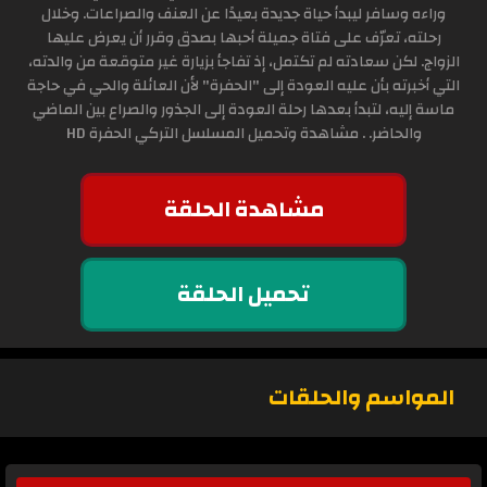
وراءه وسافر ليبدأ حياة جديدة بعيدًا عن العنف والصراعات. وخلال
رحلته، تعرّف على فتاة جميلة أحبها بصدق وقرر أن يعرض عليها
الزواج. لكن سعادته لم تكتمل، إذ تفاجأ بزيارة غير متوقعة من والدته،
التي أخبرته بأن عليه العودة إلى "الحفرة" لأن العائلة والحي في حاجة
ماسة إليه، لتبدأ بعدها رحلة العودة إلى الجذور والصراع بين الماضي
والحاضر. . مشاهدة وتحميل المسلسل التركي الحفرة HD
مشاهدة الحلقة
تحميل الحلقة
المواسم والحلقات