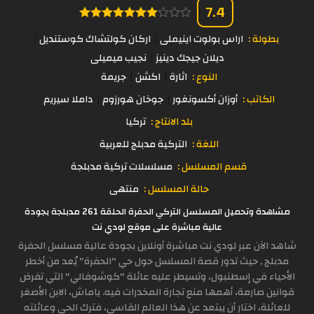
7.4
بطولة :
اراس بولوت اينيملى
اركان كولتشاك كوستنديل
ديلان جيجك دينيز
نجيب ميميلى
النوع :
اثارة
اكشن
جريمة
الكاتب :
أوزان أكسونغور
جوخان هورزوم
داملا سيريم
بلد الانتاج :
تركيا
اللغة :
التركية مدبلج للعربية
قسم المسلسل :
مسلسلات تركية مدبلجة
حالة المسلسل :
منتهى
مشاهدة وتحميل المسلسل التركي الحفرة الحلقة 261 مدبلجة بجودة
عالية مباشرة على موقع لودي نت
شاهد الآن عبر لودي نت مباشرة أونلاين بجودة عالية مسلسل الحفرة
مدبلج , حيث تدور قصة المسلسل حول حي "الحفرة" يُعد من أخطر
الأحياء في إسطنبول، وتسيطر عليه عائلة "كوشوفالي" التي تفرض
قوانين صارمة، أهمها منع تجارة المخدرات فيه. ياماش، الابن الأصغر
للعائلة، اختار أن يبتعد عن هذا العالم القاسي، فترك الحي وعائلته