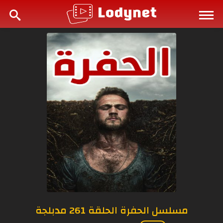
مسلسل الحفرة الحلقة 261 مدبلجة